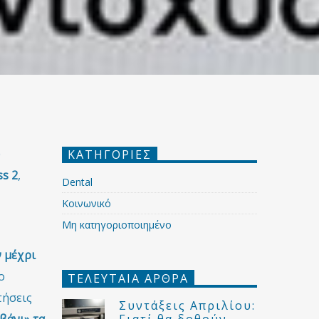
υ
ΚΑΤΗΓΟΡΙΕΣ
ss 2
,
Dental
Κοινωνικό
Μη κατηγοριοποιημένο
ν μέχρι
ο
ΤΕΛΕΥΤΑΊΑ ΆΡΘΡΑ
τήσεις
Συντάξεις Απριλίου:
Γιατί θα δοθούν