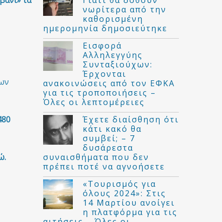
βάνι» τα
νωρίτερα από την
καθορισμένη
ημερομηνία δημοσιεύτηκε
Εισφορά
Αλληλεγγύης
Συνταξιούχων:
Έρχονται
εων
ανακοινώσεις από τον ΕΦΚΑ
για τις τροποποιήσεις –
Όλες οι λεπτομέρειες
Έχετε διαίσθηση ότι
480
κάτι κακό θα
συμβεί; – 7
δυσάρεστα
συναισθήματα που δεν
ώ.
πρέπει ποτέ να αγνοήσετε
«Τουρισμός για
όλους 2024»: Στις
14 Μαρτίου ανοίγει
η πλατφόρμα για τις
αιτήσεις – Όλες οι